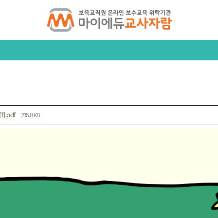
.pdf
215.8 KB