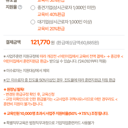
규모별
교육비 50%환급
지원율
중견기업(상시근로자 1,000인 미만)
교육비 40%환급
대기업(상시근로자 1,000인 이상)
교육비 20%환급
121,770
결제금액
원
(환급예상금액:60,885원)
※ 사업주훈련 지원규정에
따라 개강전 <어린이집에서 교육비 전액 결제> → 종강후 <
어린이집에서 훈련지원금 환급>
받으실 수 있습니다. (’24.01.01부터 적용)
※ 미수료자는 지원대상에서 제외
※ 단, 미수료자 중 진도율 50%이상인 경우, 진도율에 따라 훈련지원금 차등 환급
※ 원장님 필독!
- 변경된 환급규정 확인 후, 교육신청
- 규정 미확인으로 인한 환급불가는
<교사업주 귀책사유>
이므로 어떤 경우라도
<
훈련비 지원이 불가>
합니다.
※ 교육인원 10,000명 초과시 사업주 지원비율(50%
7.5%) 조정 됩니다.
※ 특별직무교육은 법정직무과정으로 기업직업훈련카드 사용불가