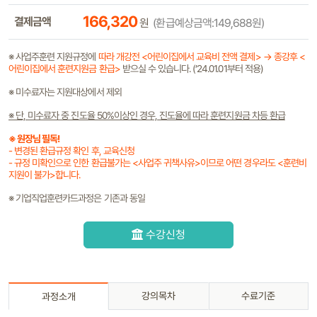
166,320
결제금액
원
(환급예상금액:149,688원)
※ 사업주훈련 지원규정에
따라 개강전 <어린이집에서 교육비 전액 결제> → 종강후 <
어린이집에서 훈련지원금 환급>
받으실 수 있습니다. (’24.01.01부터 적용)
※ 미수료자는 지원대상에서 제외
※ 단, 미수료자 중 진도율 50%이상인 경우, 진도율에 따라 훈련지원금 차등 환급
※ 원장님 필독!
- 변경된 환급규정 확인 후, 교육신청
- 규정 미확인으로 인한 환급불가는
<사업주 귀책사유>
이므로 어떤 경우라도
<훈련비
지원이 불가>
합니다.
※ 기업직업훈련카드과정은 기존과 동일
수강신청
강의목차
수료기준
과정소개