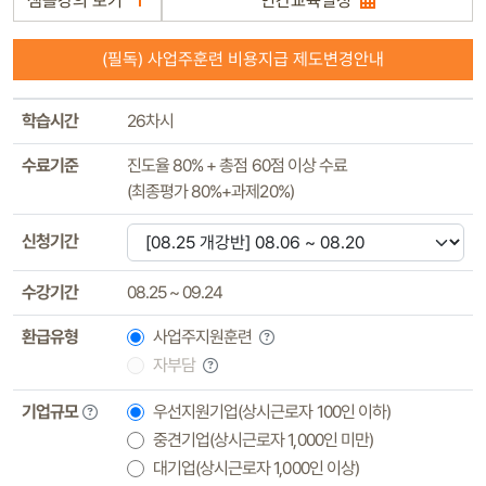
샘플강의 보기
연간교육일정
(필독) 사업주훈련 비용지급 제도변경안내
학습시간
26차시
수료기준
진도율 80% + 총점 60점 이상 수료
(최종평가 80%+과제20%)
신청기간
수강기간
08.25 ~ 09.24
환급유형
사업주지원훈련
자부담
기업규모
우선지원기업(상시근로자 100인 이하)
중견기업(상시근로자 1,000인 미만)
대기업(상시근로자 1,000인 이상)